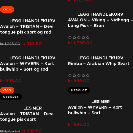
kr
1,125.00
-70%
LEGG I HANDLEKURV
AVALON – Viking – Nidhogg –
LEGG I HANDLEKURV
Lang Pisk – Brun
Avalon – TRISTAN – Devil
tongue pisk sort og rød
kr
1,795.00
kr
388.50
kr
1,295.00
LEGG I HANDLEKURV
LEGG I HANDLEKURV
Avalon – WYVERN – Kort
Rimba – Arabian Whip Svart
bullwhip – Sort og rød
kr
995.00
kr
995.00
-70%
UTSOLGT
UTSOLGT
LES MER
Avalon – WYVERN – Kort
LES MER
bullwhip – Sort
Avalon – TRISTAN – Devil
tongue pisk sort
kr
995.00
kr
388.50
kr
1,295.00