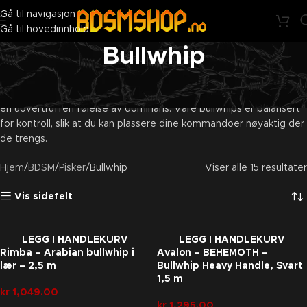
BDSMshop - Nå penere på utsiden. Like skitten på innsiden ;)
Gå til navigasjon
Gå til hovedinnhold
Bullwhip
For eksperten som krever lengde og presisjon. En bullwhip krever
plass og teknikk, men gir tilbake i form av et øredøvende smell og
en uovertruffen følelse av dominans. Våre bullwhips er balansert
for kontroll, slik at du kan plassere dine kommandoer nøyaktig der
de trengs.
Hjem
BDSM
Pisker
Bullwhip
Viser alle 15 resultater
Vis sidefelt
LEGG I HANDLEKURV
LEGG I HANDLEKURV
Rimba – Arabian bullwhip i
Avalon – BEHEMOTH –
lær – 2,5 m
Bullwhip Heavy Handle, Svart
1,5 m
kr
1,049.00
kr
1,295.00