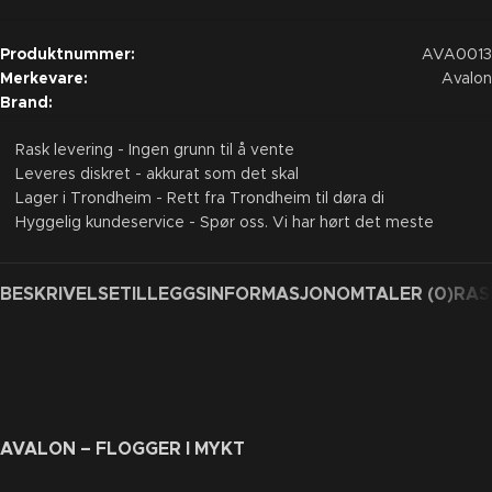
Produktnummer:
AVA0013
Merkevare:
Avalon
Brand:
Rask levering - Ingen grunn til å vente
Leveres diskret - akkurat som det skal
Lager i Trondheim - Rett fra Trondheim til døra di
Hyggelig kundeservice - Spør oss. Vi har hørt det meste
BESKRIVELSE
TILLEGGSINFORMASJON
OMTALER (0)
RAS
AVALON – FLOGGER I MYKT