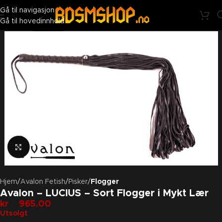
BDSMshop - Nå penere på utsiden. Like skitten på innsiden ;)
Gå til navigasjon
Gå til hovedinnhold
UTSOLGT
Klikk for å forstørre
Hjem
Avalon Fetish
Pisker
Flogger
Avalon – LUCIUS – Sort Flogger i Mykt Lær
kr
965.00
Utsolgt