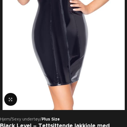
Klikk for å forstørre
Hjem
Sexy undertøy
Plus Size
Black Level – Tettsittende lakkjole med