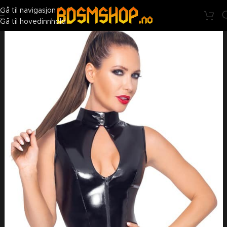
BDSMshop - Nå penere på utsiden. Like skitten på innsiden ;)
Gå til navigasjon
Gå til hovedinnhold