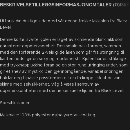
BESKRIVELSE
TILLEGGSINFORMASJON
OMTALER (0)
RAS
Utforsk din dristige side med vår denne frekke lakkjolen fra Black
Level.
Denne korte, svarte kjolen er laget av skinnende blank lakk som
garanterer oppmerksomhet. Den smale passformen, sammen
med den forførende 2-veis glidelåsen som går fra utringning til
kanten nede, gir en sexy og moderne stil. Kjolen har en ståkrage
med trykknapplukking foran og en stor, rund utringing under, som
gir et snev av mystikk. Den gjennomgående, variabel snøringen
bak lar deg tilpasse passformen etter din kropp, slik at du kan
skinne med selvsikkerhet. Våg å være i sentrum av
oppmerksomheten med denne sensuelle kjolen fra Black Level.
Spesifikasjoner
Materiale: 100% polyester m/polyuretan-coating