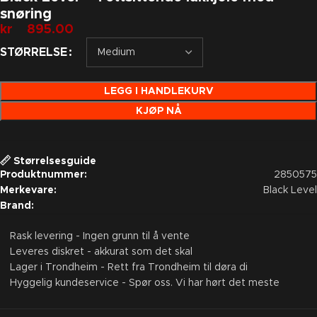
snøring
kr
895.00
STØRRELSE
LEGG I HANDLEKURV
KJØP NÅ
Størrelsesguide
Produktnummer:
2850575
Merkevare:
Black Level
Brand:
Rask levering - Ingen grunn til å vente
Leveres diskret - akkurat som det skal
Lager i Trondheim - Rett fra Trondheim til døra di
Hyggelig kundeservice - Spør oss. Vi har hørt det meste