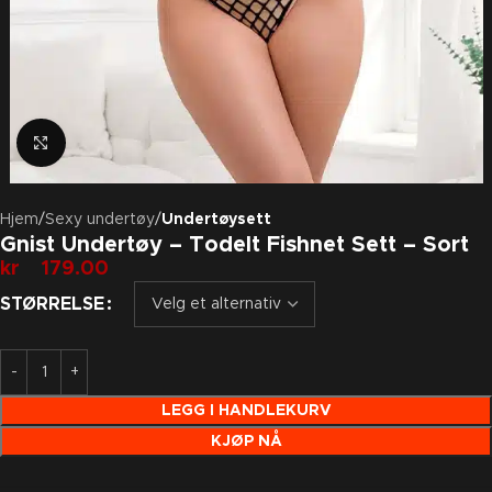
Klikk for å forstørre
Hjem
Sexy undertøy
Undertøysett
Gnist Undertøy – Todelt Fishnet Sett – Sort
kr
179.00
STØRRELSE
LEGG I HANDLEKURV
KJØP NÅ