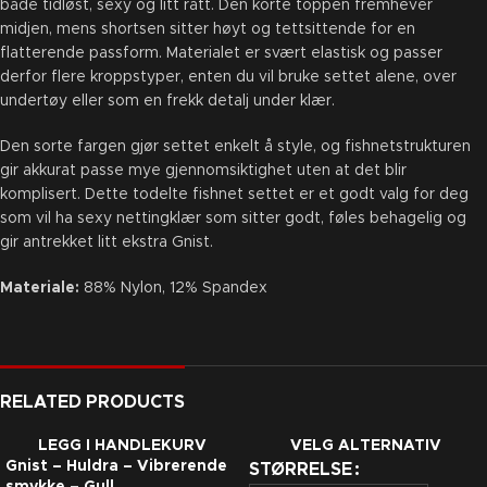
både tidløst, sexy og litt rått. Den korte toppen fremhever
midjen, mens shortsen sitter høyt og tettsittende for en
flatterende passform. Materialet er svært elastisk og passer
derfor flere kroppstyper, enten du vil bruke settet alene, over
undertøy eller som en frekk detalj under klær.
Den sorte fargen gjør settet enkelt å style, og fishnetstrukturen
gir akkurat passe mye gjennomsiktighet uten at det blir
komplisert. Dette todelte fishnet settet er et godt valg for deg
som vil ha sexy nettingklær som sitter godt, føles behagelig og
gir antrekket litt ekstra Gnist.
Materiale:
88% Nylon, 12% Spandex
RELATED PRODUCTS
LEGG I HANDLEKURV
VELG ALTERNATIV
Gnist – Huldra – Vibrerende
STØRRELSE