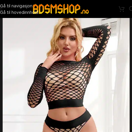
BDSMshop - Nå penere på utsiden. Like skitten på innsiden ;)
Gå til navigasjon
Gå til hovedinnhold