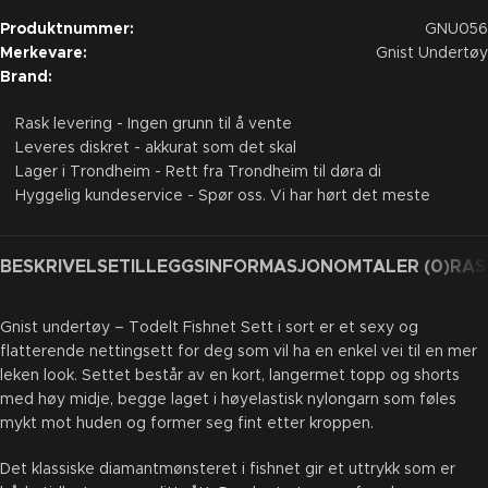
Produktnummer:
GNU056
Merkevare:
Gnist Undertøy
Brand:
Rask levering - Ingen grunn til å vente
Leveres diskret - akkurat som det skal
Lager i Trondheim - Rett fra Trondheim til døra di
Hyggelig kundeservice - Spør oss. Vi har hørt det meste
BESKRIVELSE
TILLEGGSINFORMASJON
OMTALER (0)
RAS
Gnist undertøy – Todelt Fishnet Sett i sort er et sexy og
flatterende nettingsett for deg som vil ha en enkel vei til en mer
leken look. Settet består av en kort, langermet topp og shorts
med høy midje, begge laget i høyelastisk nylongarn som føles
mykt mot huden og former seg fint etter kroppen.
Det klassiske diamantmønsteret i fishnet gir et uttrykk som er