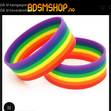
BDSMshop - Nå penere på utsiden. Like skitten på innsiden ;)
Gå til navigasjon
Gå til hovedinnhold
Klikk for å forstørre